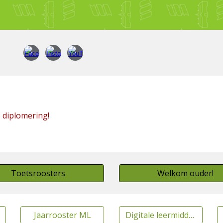
e diplomering!
Toetsroosters
Welkom ouder!
Jaarrooster ML
Digitale leermiddelen