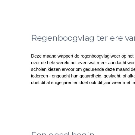
Regenboogvlag ter ere v
Deze maand wappert de regenboogvlag weer op het s
over de hele wereld net even wat meer aandacht wordt
scholen kiezen ervoor om gedurende deze maand de r
iedereen - ongeacht hun geaardheid, geslacht, of af
doet dit al enige jaren en doet ook dit jaar weer met t
Een goed begin...