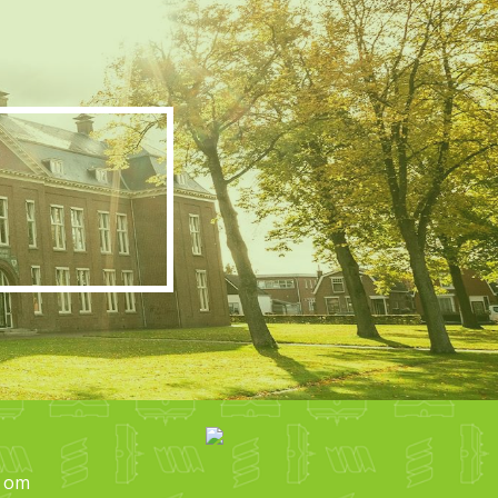
ion
n om