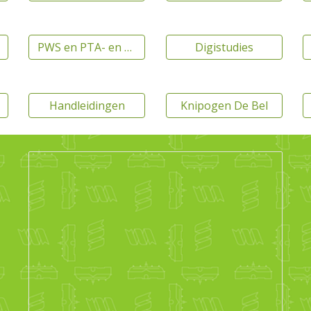
PWS en PTA- en examenreglementen
Digistudies
Handleidingen
Knipogen De Bel