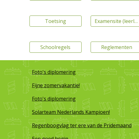
Toetsing
Examensite (leerlingen)
Schoolregels
Reglementen
Foto's diplomering
Fijne zomervakantie!
Foto's diplomering
Solarteam Nederlands Kampioen!
Regenboogvlag ter ere van de Pridemaand
Een goed begin...