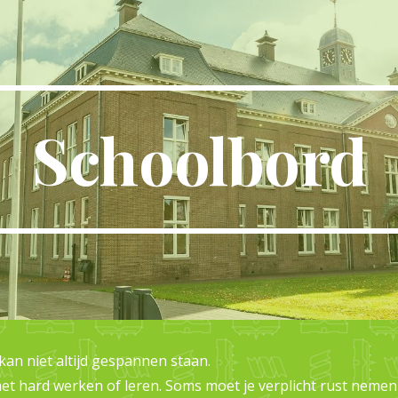
ip to main content
Skip to navigat
Schoolbord
n niet altijd gespannen staan.
met hard werken of leren. Soms moet je verplicht rust neme